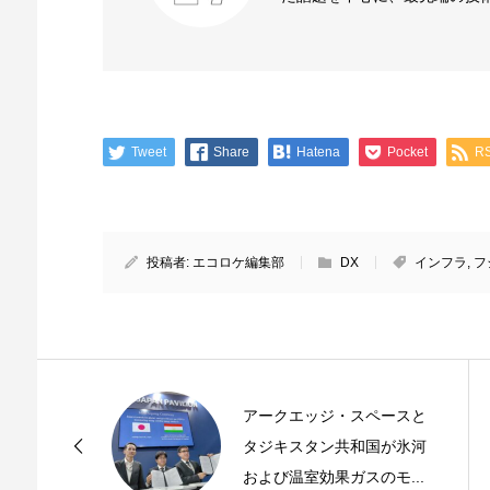
Tweet
Share
Hatena
Pocket
R
投稿者:
エコロケ編集部
DX
インフラ
,
フ
アークエッジ・スペースと
タジキスタン共和国が氷河
および温室効果ガスのモ...