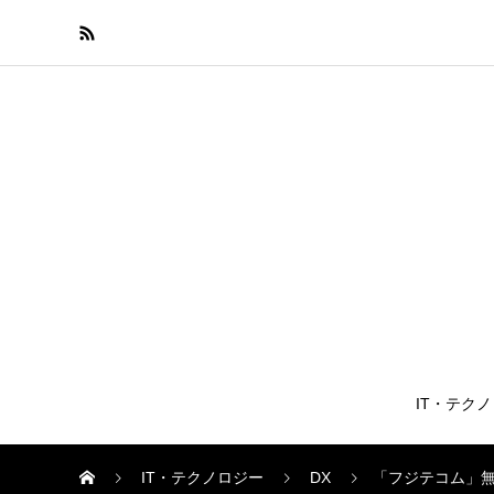
IT・テク
IT・テクノロジー
DX
「フジテコム」