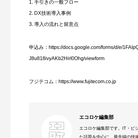
1. 手引きの一般フロー
2. DX技術導入事例
3. 導入の流れと留意点
申込み：https://docs.google.com/forms/d/e/1FA
J8u818ivyAKb2HirI0Ohg/viewform
フジテコム：https://www.fujitecom.co.jp
エコロケ編集部
エコロケ編集部です。IT・ビ
た話題を中心に、最先端の技術