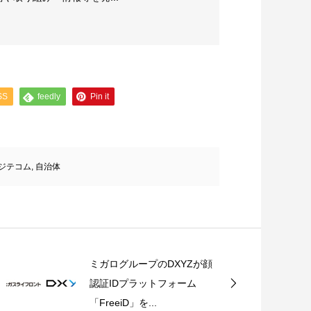
SS
feedly
Pin it
ジテコム
,
自治体
ミガログループのDXYZが顔
認証IDプラットフォーム
「FreeiD」を...