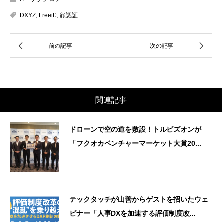
DXYZ
,
FreeiD
,
顔認証
関連記事
ドローンで空の道を敷設！トルビズオンが
「フクオカベンチャーマーケット大賞20...
テックタッチが山善からゲストを招いたウェ
ビナー「人事DXを加速する評価制度改...