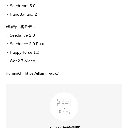
・Seedream 5.0
・NanoBanana 2
●動画生成モデル
・Seedance 2.0
・Seedance 2.0 Fast
・HappyHorse 1.0
・Wan2.7-Video
illuminAI：https://illumin-ai.io/