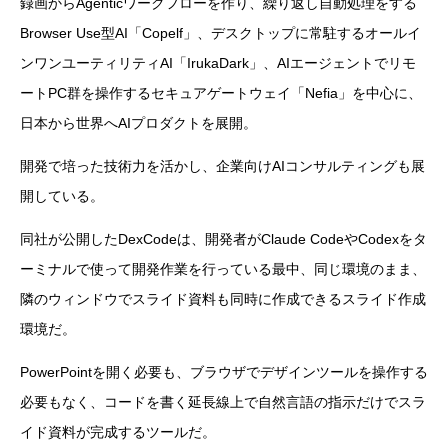
録画からAgenticワークフローを作り、繰り返し自動処理をする
Browser Use型AI「Copelf」、デスクトップに常駐するオールイ
ンワンユーティリティAI「IrukaDark」、AIエージェントでリモ
ートPC群を操作するセキュアゲートウェイ「Nefia」を中心に、
日本から世界へAIプロダクトを展開。
開発で培った技術力を活かし、企業向けAIコンサルティングも展
開している。
同社が公開したDexCodeは、開発者がClaude CodeやCodexをタ
ーミナルで使って開発作業を行っている最中、同じ環境のまま、
隣のウィンドウでスライド資料も同時に作成できるスライド作成
環境だ。
PowerPointを開く必要も、ブラウザでデザインツールを操作する
必要もなく、コードを書く延長線上で自然言語の指示だけでスラ
イド資料が完成するツールだ。