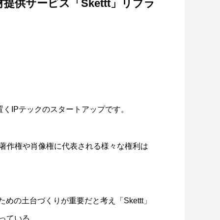
材提供サービス「Skettt」リブラ
ドバンスト・メディアがローカルAI議
録の活用方法に関するオンライ...
点を置くIPテックのスタートアップです。
著作権や肖像権に代表される様々な権利は
すための土台づくりが重要だと考え「Skettt」
行っている。