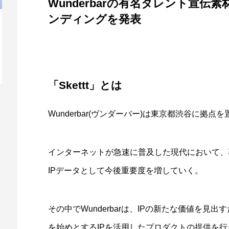
Wunderbarの有名タレント宣伝素
ンディングを発表
Nottaが、「AI議事録」から「音声AIプラ
ア
ットフォーム」へ事業カ...
事
「Skettt」とは
Wunderbar(ヴンダーバー)は東京都渋谷に拠
インターネットが急速に普及した現代において、
IPデータとして今後重要度を増していく。
その中でWunderbarは、IPの新たな価値を見出
を始めとするIPを活用したプロダクトの提供を