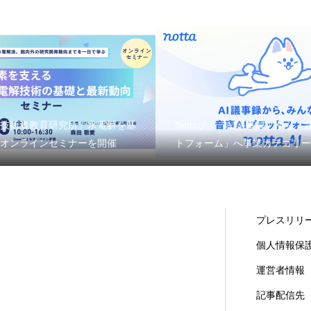
技術者教育研究所」水電解を基
Nottaが、「AI議事録」から「
オンラインセミナーを開催
トフォーム」へ事業カテゴリーを
プレスリリ
個人情報保
運営者情報
記事配信先