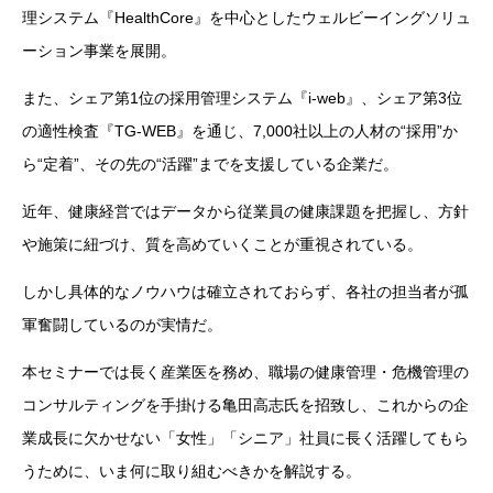
理システム『HealthCore』を中心としたウェルビーイングソリュ
ーション事業を展開。
また、シェア第1位の採用管理システム『i-web』、シェア第3位
の適性検査『TG-WEB』を通じ、7,000社以上の人材の“採用”か
ら“定着”、その先の“活躍”までを支援している企業だ。
近年、健康経営ではデータから従業員の健康課題を把握し、方針
や施策に紐づけ、質を高めていくことが重視されている。
しかし具体的なノウハウは確立されておらず、各社の担当者が孤
軍奮闘しているのが実情だ。
本セミナーでは長く産業医を務め、職場の健康管理・危機管理の
コンサルティングを手掛ける亀田高志氏を招致し、これからの企
業成長に欠かせない「女性」「シニア」社員に長く活躍してもら
うために、いま何に取り組むべきかを解説する。