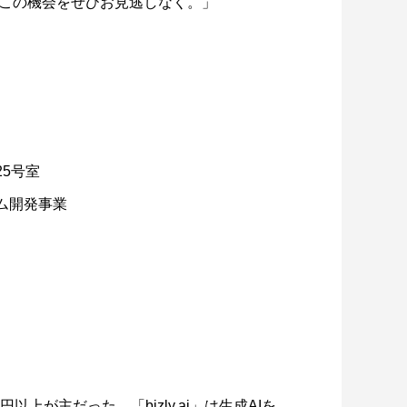
この機会をぜひお見逃しなく。」
25号室
テム開発事業
上が主だった。「bizly.ai」は生成AIを