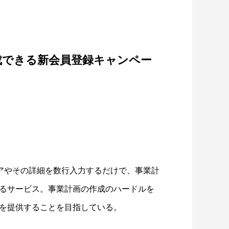
ottaが、「AI議事録」から「音声AIプラ
が作成できる新会員登録キャンペー
トフォーム」へ事業カ...
イディアやその詳細を数行入力するだけで、事業計
るサービス。事業計画の作成のハードルを
を提供することを目指している。