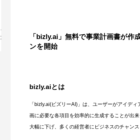
ソフトバンクロボティクスが物流DXの最
N
「bizly.ai」無料で事業計画書
新技術を紹介する法人向けセミナ...
ッ
ンを開始
bizly.aiとは
「bizly.ai(ビズリーAI)」は、ユーザーがア
画に必要な各項目を効率的に生成することが出来
大幅に下げ、多くの経営者にビジネスのチャンス