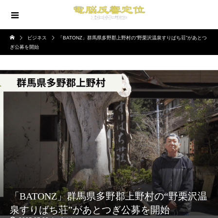
ビジネス
「BATONZ」群馬県多野郡上野村の“野栗沢温泉すりばち荘”があとつ
ぎ公募を開始
「BATONZ」群馬県多野郡上野村の“野栗沢温
泉すりばち荘”があとつぎ公募を開始