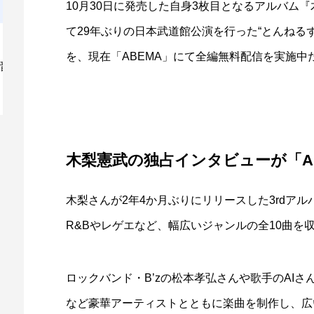
10月30日に発売した自身3枚目となるアルバム
て29年ぶりの日本武道館公演を行った“とんねる
を、現在「ABEMA」にて全編無料配信を実施中
「ナンバーナイン×コンテンツシード」
「
漫画の価値最大化に向け資本業務提...
を
木梨憲武の独占インタビューが「A
木梨さんが2年4か月ぶりにリリースした3rdア
R&Bやレゲエなど、幅広いジャンルの全10曲を
ロックバンド・B’zの松本孝弘さんや歌手のAIさ
など豪華アーティストとともに楽曲を制作し、広